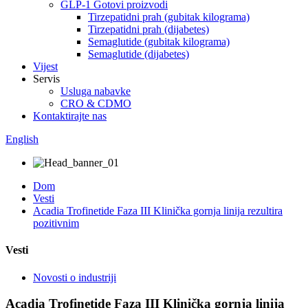
GLP-1 Gotovi proizvodi
Tirzepatidni prah (gubitak kilograma)
Tirzepatidni prah (dijabetes)
Semaglutide (gubitak kilograma)
Semaglutide (dijabetes)
Vijest
Servis
Usluga nabavke
CRO & CDMO
Kontaktirajte nas
English
Dom
Vesti
Acadia Trofinetide Faza III Klinička gornja linija rezultira
pozitivnim
Vesti
Novosti o industriji
Acadia Trofinetide Faza III Klinička gornja linija