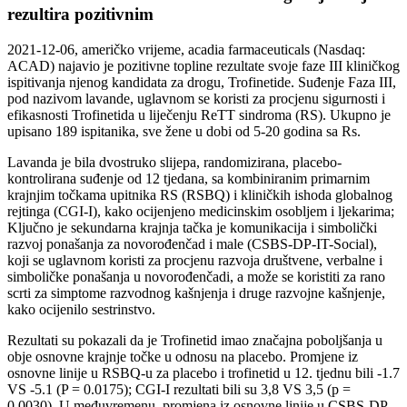
rezultira pozitivnim
2021-12-06, američko vrijeme, acadia farmaceuticals (Nasdaq:
ACAD) najavio je pozitivne topline rezultate svoje faze III kliničkog
ispitivanja njenog kandidata za drogu, Trofinetide. Suđenje Faza III,
pod nazivom lavande, uglavnom se koristi za procjenu sigurnosti i
efikasnosti Trofinetida u liječenju ReTT sindroma (RS). Ukupno je
upisano 189 ispitanika, sve žene u dobi od 5-20 godina sa Rs.
Lavanda je bila dvostruko slijepa, randomizirana, placebo-
kontrolirana suđenje od 12 tjedana, sa kombiniranim primarnim
krajnjim točkama upitnika RS (RSBQ) i kliničkih ishoda globalnog
rejtinga (CGI-I), kako ocijenjeno medicinskim osobljem i ljekarima;
Ključno je sekundarna krajnja tačka je komunikacija i simbolički
razvoj ponašanja za novorođenčad i male (CSBS-DP-IT-Social),
koji se uglavnom koristi za procjenu razvoja društvene, verbalne i
simboličke ponašanja u novorođenčadi, a može se koristiti za rano
scrti za simptome razvodnog kašnjenja i druge razvojne kašnjenje,
kako ocijenilo sestrinstvo.
Rezultati su pokazali da je Trofinetid imao značajna poboljšanja u
obje osnovne krajnje točke u odnosu na placebo. Promjene iz
osnovne linije u RSBQ-u za placebo i trofinetid u 12. tjednu bili -1.7
VS -5.1 (P = 0.0175); CGI-I rezultati bili su 3,8 VS 3,5 (p =
0,0030). U međuvremenu, promjena iz osnovne linije u CSBS-DP-