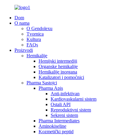
Dom
O nama
O Gendolexu
Tvornica
Kultura
FAQs
Proizvodi
Hemikalije
Hemijski intermediji
Organske hemikalije
Hemikalije inorgana
Katalizatori i pomoćnici
Pharma Sastojci
Pharma Apis
Anti-infektivan
Kardiovaskularni sistem
Ostali API
Reproduktivni sistem
Sekreni sistem
Pharma Intermediates
Aminokiseline
Kozmetički peptid