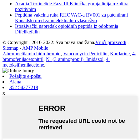
Acadia Trofinetide Faza III Klinička gornja linija rezultira
pozitivnim
Peptidna vakcina raka RHOVAC-a RV001 za patentirani
Kanadski ured za intelektualno vlasništvo
Istraživački napredak opioidnih peptida iz odobrenja
Difelikefalin
© Copyright - 2010-2022: Sva prava zadržana.
Vrući proizvodi
-
Sitemap
-
AMP Mobile
2-bromoetilamin hidrobromid
,
Vancomycin Penicillin
,
Kardarine
,
4-
bromofenilacetonitril
,
N- (3-aminopropil) -Imidazol
,
4-
metoksifhenilacetone
,
Pošaljite e-poštu
Alana
852 54277218
x