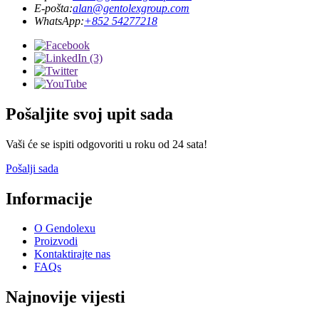
E-pošta:
alan@gentolexgroup.com
WhatsApp:
+852 54277218
Pošaljite svoj upit sada
Vaši će se ispiti odgovoriti u roku od 24 sata!
Pošalji sada
Informacije
O Gendolexu
Proizvodi
Kontaktirajte nas
FAQs
Najnovije vijesti