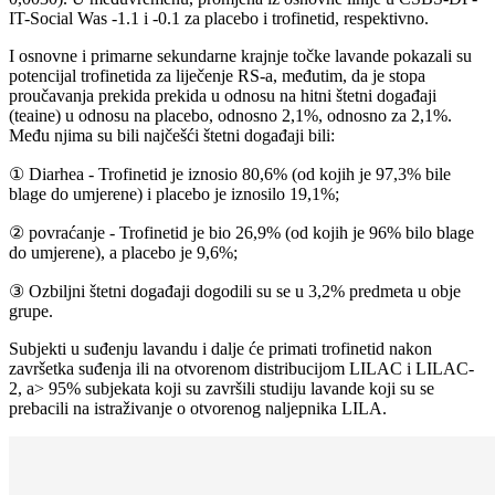
IT-Social Was -1.1 i -0.1 za placebo i trofinetid, respektivno.
I osnovne i primarne sekundarne krajnje točke lavande pokazali su
potencijal trofinetida za liječenje RS-a, međutim, da je stopa
proučavanja prekida prekida u odnosu na hitni štetni događaji
(teaine) u odnosu na placebo, odnosno 2,1%, odnosno za 2,1%.
Među njima su bili najčešći štetni događaji bili:
① Diarhea - Trofinetid je iznosio 80,6% (od kojih je 97,3% bile
blage do umjerene) i placebo je iznosilo 19,1%;
② povraćanje - Trofinetid je bio 26,9% (od kojih je 96% bilo blage
do umjerene), a placebo je 9,6%;
③ Ozbiljni štetni događaji dogodili su se u 3,2% predmeta u obje
grupe.
Subjekti u suđenju lavandu i dalje će primati trofinetid nakon
završetka suđenja ili na otvorenom distribucijom LILAC i LILAC-
2, a> 95% subjekata koji su završili studiju lavande koji su se
prebacili na istraživanje o otvorenog naljepnika LILA.