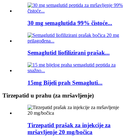
30 mg semaglutida 99% čistoće...
Semaglutid liofilizirani prašak...
15mg Bijeli prah Semagluti...
Tirzepatid u prahu (za mršavljenje)
Tirzepatid prašak za injekcije za
mršavljenje 20 mg/bočica