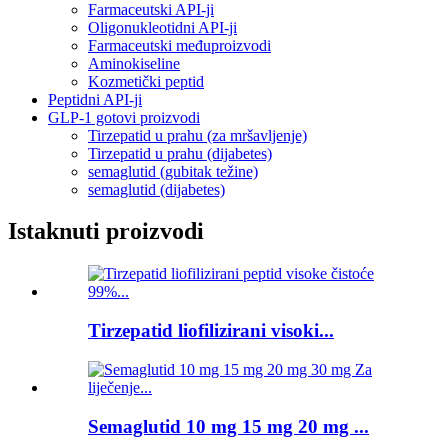
Farmaceutski API-ji
Oligonukleotidni API-ji
Farmaceutski međuproizvodi
Aminokiseline
Kozmetički peptid
Peptidni API-ji
GLP-1 gotovi proizvodi
Tirzepatid u prahu (za mršavljenje)
Tirzepatid u prahu (dijabetes)
semaglutid (gubitak težine)
semaglutid (dijabetes)
Istaknuti proizvodi
Tirzepatid liofilizirani visoki...
Semaglutid 10 mg 15 mg 20 mg ...