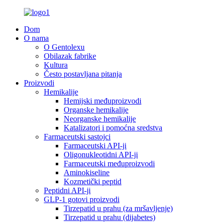
Dom
O nama
O Gentolexu
Obilazak fabrike
Kultura
Često postavljana pitanja
Proizvodi
Hemikalije
Hemijski međuproizvodi
Organske hemikalije
Neorganske hemikalije
Katalizatori i pomoćna sredstva
Farmaceutski sastojci
Farmaceutski API-ji
Oligonukleotidni API-ji
Farmaceutski međuproizvodi
Aminokiseline
Kozmetički peptid
Peptidni API-ji
GLP-1 gotovi proizvodi
Tirzepatid u prahu (za mršavljenje)
Tirzepatid u prahu (dijabetes)