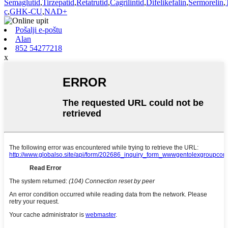
Semaglutid
,
Tirzepatid
,
Retatrutid
,
Cagrilintid
,
Difelikefalin
,
Sermorelin
,
c
,
GHK-CU
,
NAD+
Pošalji e-poštu
Alan
852 54277218
x