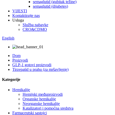
semaglutid (gubitak težine)
semaglutid (dijabetes)
VIJESTI
Kontaktirajte nas
Usluga
Služba nabavke
CRO&CDMO
English
Dom
Proizvodi
GLP-1 gotovi proizvodi
Tirzepatid u prahu (za mršavljenje)
Kategorije
Hemikalije
Hemijski međuproizvodi
Organske hemikalije
Neorganske hemikalije
Katalizatori i pomoćna sredstva
Farmaceutski sastojci