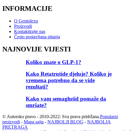
INFORMACIJE
O Gentolexu
Proizvodi
Kontaktirajte nas
Često postavljana pitanja
NAJNOVIJE VIJESTI
Koliko znate o GLP-1?
Kako Retatrutide djeluje? Koliko je
vremena potrebno da se vide
rezultati?
Kako vam semaglutid pomaže da
smršate?
© Autorsko pravo - 2010-2022: Sva prava pridržana.
Popularni
proizvodi
-
Mapa sajta
-
NAJBOLJI BLOG
-
NAJBOLJA
PRETRAGA