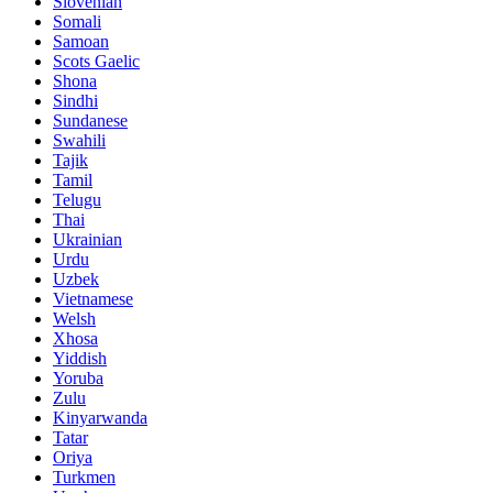
Slovenian
Somali
Samoan
Scots Gaelic
Shona
Sindhi
Sundanese
Swahili
Tajik
Tamil
Telugu
Thai
Ukrainian
Urdu
Uzbek
Vietnamese
Welsh
Xhosa
Yiddish
Yoruba
Zulu
Kinyarwanda
Tatar
Oriya
Turkmen