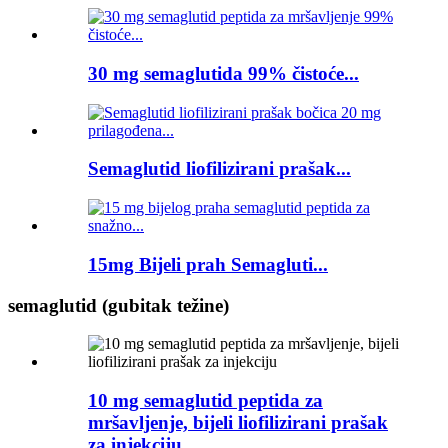
30 mg semaglutida 99% čistoće...
Semaglutid liofilizirani prašak...
15mg Bijeli prah Semagluti...
semaglutid (gubitak težine)
10 mg semaglutid peptida za
mršavljenje, bijeli liofilizirani prašak
za injekciju