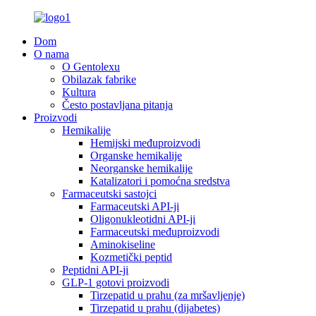
Dom
O nama
O Gentolexu
Obilazak fabrike
Kultura
Često postavljana pitanja
Proizvodi
Hemikalije
Hemijski međuproizvodi
Organske hemikalije
Neorganske hemikalije
Katalizatori i pomoćna sredstva
Farmaceutski sastojci
Farmaceutski API-ji
Oligonukleotidni API-ji
Farmaceutski međuproizvodi
Aminokiseline
Kozmetički peptid
Peptidni API-ji
GLP-1 gotovi proizvodi
Tirzepatid u prahu (za mršavljenje)
Tirzepatid u prahu (dijabetes)