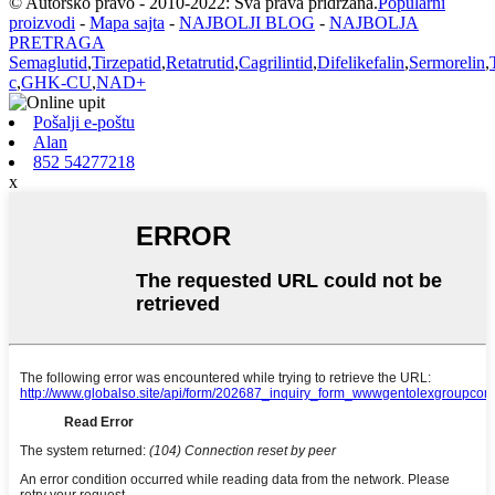
© Autorsko pravo - 2010-2022: Sva prava pridržana.
Popularni
proizvodi
-
Mapa sajta
-
NAJBOLJI BLOG
-
NAJBOLJA
PRETRAGA
Semaglutid
,
Tirzepatid
,
Retatrutid
,
Cagrilintid
,
Difelikefalin
,
Sermorelin
,
c
,
GHK-CU
,
NAD+
Pošalji e-poštu
Alan
852 54277218
x