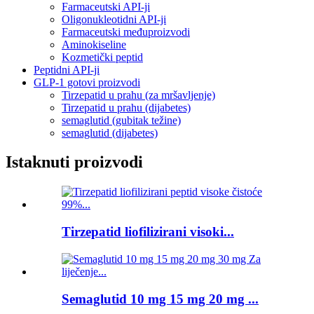
Farmaceutski API-ji
Oligonukleotidni API-ji
Farmaceutski međuproizvodi
Aminokiseline
Kozmetički peptid
Peptidni API-ji
GLP-1 gotovi proizvodi
Tirzepatid u prahu (za mršavljenje)
Tirzepatid u prahu (dijabetes)
semaglutid (gubitak težine)
semaglutid (dijabetes)
Istaknuti proizvodi
Tirzepatid liofilizirani visoki...
Semaglutid 10 mg 15 mg 20 mg ...