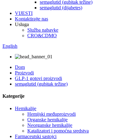
semaglutid (gubitak težine)
semaglutid (dijabetes)
VIJESTI
Kontaktirajte nas
Usluga
Služba nabavke
CRO&CDMO
English
Dom
Proizvodi
GLP-1 gotovi proizvodi
semaglutid (gubitak težine)
Kategorije
Hemikalije
Hemijski međuproizvodi
Organske hemikalije
Neorganske hemikalije
Katalizatori i pomoćna sredstva
Farmaceutski sastojci