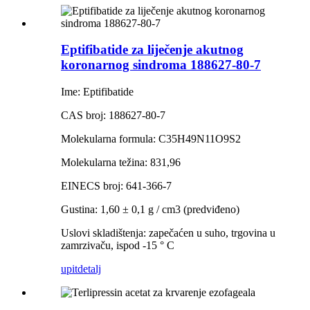
Eptifibatide za liječenje akutnog
koronarnog sindroma 188627-80-7
Ime: Eptifibatide
CAS broj: 188627-80-7
Molekularna formula: C35H49N11O9S2
Molekularna težina: 831,96
EINECS broj: 641-366-7
Gustina: 1,60 ± 0,1 g / cm3 (predviđeno)
Uslovi skladištenja: zapečaćen u suho, trgovina u
zamrzivaču, ispod -15 ° C
upit
detalj