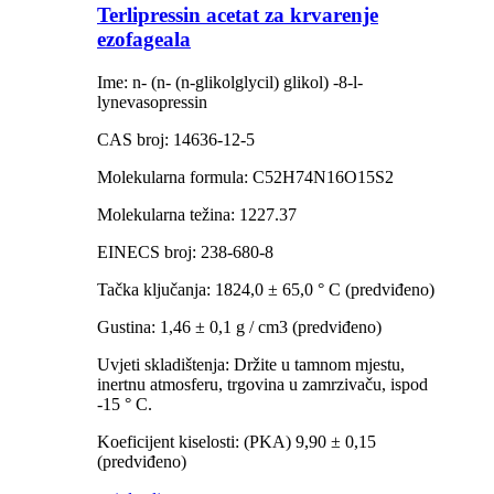
Terlipressin acetat za krvarenje
ezofageala
Ime: n- (n- (n-glikolglycil) glikol) -8-l-
lynevasopressin
CAS broj: 14636-12-5
Molekularna formula: C52H74N16O15S2
Molekularna težina: 1227.37
EINECS broj: 238-680-8
Tačka ključanja: 1824,0 ± 65,0 ° C (predviđeno)
Gustina: 1,46 ± 0,1 g / cm3 (predviđeno)
Uvjeti skladištenja: Držite u tamnom mjestu,
inertnu atmosferu, trgovina u zamrzivaču, ispod
-15 ° C.
Koeficijent kiselosti: (PKA) 9,90 ± 0,15
(predviđeno)