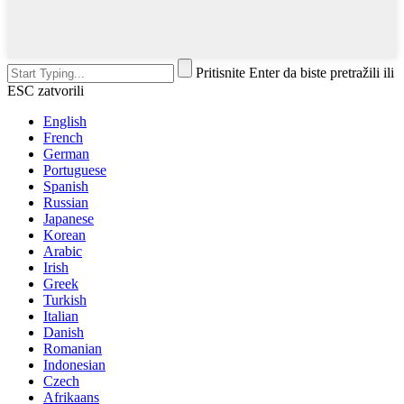
Pritisnite Enter da biste pretražili ili
ESC zatvorili
English
French
German
Portuguese
Spanish
Russian
Japanese
Korean
Arabic
Irish
Greek
Turkish
Italian
Danish
Romanian
Indonesian
Czech
Afrikaans