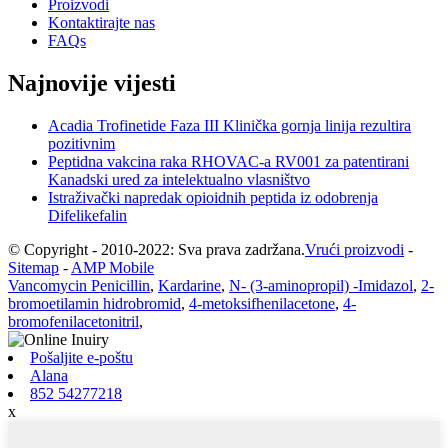
Proizvodi
Kontaktirajte nas
FAQs
Najnovije vijesti
Acadia Trofinetide Faza III Klinička gornja linija rezultira
pozitivnim
Peptidna vakcina raka RHOVAC-a RV001 za patentirani
Kanadski ured za intelektualno vlasništvo
Istraživački napredak opioidnih peptida iz odobrenja
Difelikefalin
© Copyright - 2010-2022: Sva prava zadržana.
Vrući proizvodi
-
Sitemap
-
AMP Mobile
Vancomycin Penicillin
,
Kardarine
,
N- (3-aminopropil) -Imidazol
,
2-
bromoetilamin hidrobromid
,
4-metoksifhenilacetone
,
4-
bromofenilacetonitril
,
Pošaljite e-poštu
Alana
852 54277218
x