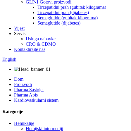
GLP-1 Gotovi proizvodi
Tirzepatidni prah (gubitak kilograma)
Tirzepatidni prah (dijabetes)
Semaglutide (gubitak kilograma)
Semaglutide (dijabetes)
Vijest
Servis
Usluga nabavke
CRO & CDMO
Kontaktirajte nas
English
Dom
Proizvodi
Pharma Sastojci
Pharma Apis
Kardiovaskularni sistem
Kategorije
Hemikalije
Hemijski intermediji