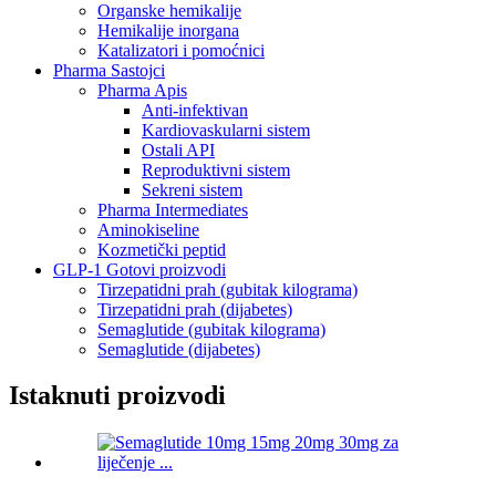
Organske hemikalije
Hemikalije inorgana
Katalizatori i pomoćnici
Pharma Sastojci
Pharma Apis
Anti-infektivan
Kardiovaskularni sistem
Ostali API
Reproduktivni sistem
Sekreni sistem
Pharma Intermediates
Aminokiseline
Kozmetički peptid
GLP-1 Gotovi proizvodi
Tirzepatidni prah (gubitak kilograma)
Tirzepatidni prah (dijabetes)
Semaglutide (gubitak kilograma)
Semaglutide (dijabetes)
Istaknuti proizvodi