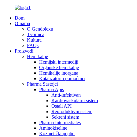
Dom
O nama
O Gendolexu
Tvornica
Kultura
FAQs
Proizvodi
Hemikalije
Hemijski intermediji
Organske hemikalije
Hemikalije inorgana
Katalizatori i pomoćnici
Pharma Sastojci
Pharma Apis
Anti-infektivan
Kardiovaskularni sistem
Ostali API
Reproduktivni sistem
Sekreni sistem
Pharma Intermediates
Aminokiseline
Kozmetički peptid