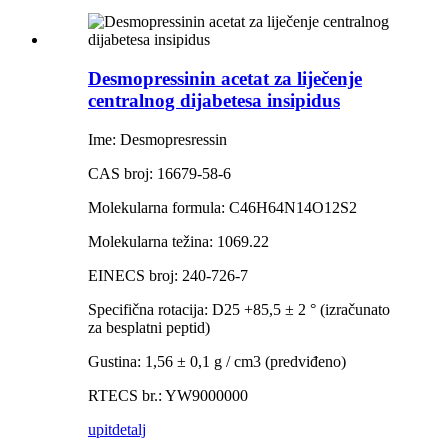
Desmopressinin acetat za liječenje
centralnog dijabetesa insipidus
Ime: Desmopresressin
CAS broj: 16679-58-6
Molekularna formula: C46H64N14O12S2
Molekularna težina: 1069.22
EINECS broj: 240-726-7
Specifična rotacija: D25 +85,5 ± 2 ° (izračunato
za besplatni peptid)
Gustina: 1,56 ± 0,1 g / cm3 (predviđeno)
RTECS br.: YW9000000
upit
detalj