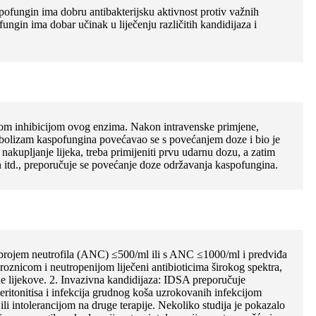
aspofungin ima dobru antibakterijsku aktivnost protiv važnih
ungin ima dobar učinak u liječenju različitih kandidijaza i
vnom inhibicijom ovog enzima. Nakon intravenske primjene,
etabolizam kaspofungina povećavao se s povećanjem doze i bio je
 nakupljanje lijeka, treba primijeniti prvu udarnu dozu, a zatim
 itd., preporučuje se povećanje doze održavanja kaspofungina.
 brojem neutrofila (ANC) ≤500/ml ili s ANC ≤1000/ml i predviđa
roznicom i neutropenijom liječeni antibioticima širokog spektra,
lne lijekove. 2. Invazivna kandidijaza: IDSA preporučuje
eritonitisa i infekcija grudnog koša uzrokovanih infekcijom
li intolerancijom na druge terapije. Nekoliko studija je pokazalo