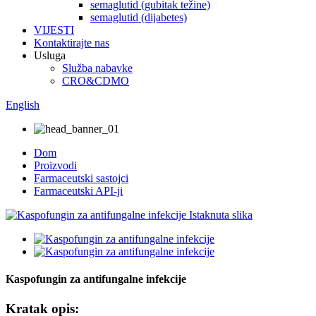
semaglutid (gubitak težine)
semaglutid (dijabetes)
VIJESTI
Kontaktirajte nas
Usluga
Služba nabavke
CRO&CDMO
English
Dom
Proizvodi
Farmaceutski sastojci
Farmaceutski API-ji
Kaspofungin za antifungalne infekcije
Kratak opis: