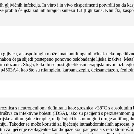
 gljivičnih infekcija. In vitro i in vivo eksperimenti potvrdili su da k
probiti ćelijski zid inhibirajući sintezu 1,3-β-glukana. Klinički, kaspof
ida gljivica, a kaspofungin može imati antifungalni učinak nekompetiti
u, nakon čega slijedi postepeno ponovno oslobađanje lijeka iz tkiva. M
 dozama. Stoga, kako bi se postigli efikasni terapijski nivoi i izbjeglo
 p4503A4, kao što su rifampicin, karbamazepin, deksametazon, fenitoin
Groznica s neutropenijom: definirana kao: groznica >38°C s apsolutnim
štva za infektivne bolesti (IDSA), iako su pacijenti s perzistentnom g
rijske antifungalne terapije, uključujući kaspofungin i druge antifunga
iju. Također se može koristiti za liječenje intraabdominalnih apscesa, p
 za liječenje ezofagealne kandidijaze kod pacijenata s refraktornošću i