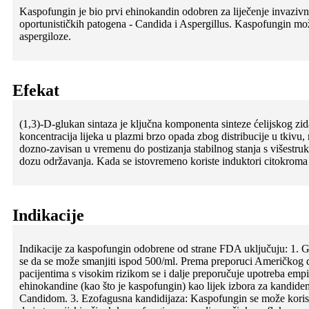
Kaspofungin je bio prvi ehinokandin odobren za liječenje invazivnih
oportunističkih patogena - Candida i Aspergillus. Kaspofungin može 
aspergiloze.
Efekat
(1,3)-D-glukan sintaza je ključna komponenta sinteze ćelijskog z
koncentracija lijeka u plazmi brzo opada zbog distribucije u tkiv
dozno-zavisan u vremenu do postizanja stabilnog stanja s višestrukim
dozu održavanja. Kada se istovremeno koriste induktori citokroma
Indikacije
Indikacije za kaspofungin odobrene od strane FDA uključuju: 1. 
se da se može smanjiti ispod 500/ml. Prema preporuci Američkog dru
pacijentima s visokim rizikom se i dalje preporučuje upotreba empi
ehinokandine (kao što je kaspofungin) kao lijek izbora za kandidem
Candidom. 3. Ezofagusna kandidijaza: Kaspofungin se može koristiti