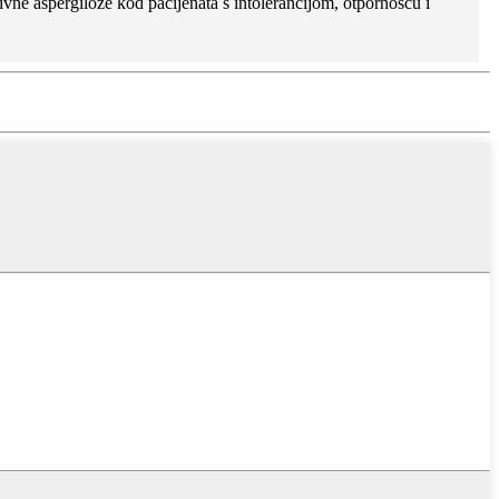
vne aspergiloze kod pacijenata s intolerancijom, otpornošću i