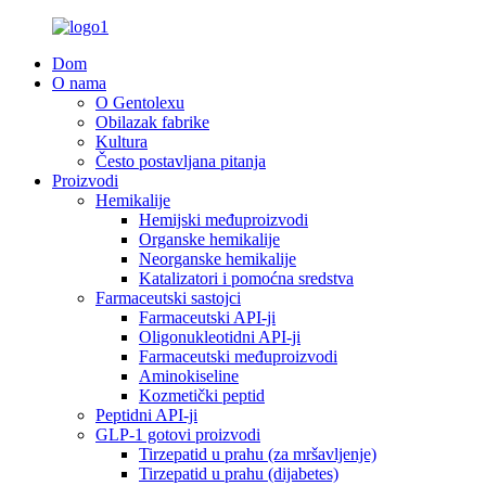
Dom
O nama
O Gentolexu
Obilazak fabrike
Kultura
Često postavljana pitanja
Proizvodi
Hemikalije
Hemijski međuproizvodi
Organske hemikalije
Neorganske hemikalije
Katalizatori i pomoćna sredstva
Farmaceutski sastojci
Farmaceutski API-ji
Oligonukleotidni API-ji
Farmaceutski međuproizvodi
Aminokiseline
Kozmetički peptid
Peptidni API-ji
GLP-1 gotovi proizvodi
Tirzepatid u prahu (za mršavljenje)
Tirzepatid u prahu (dijabetes)