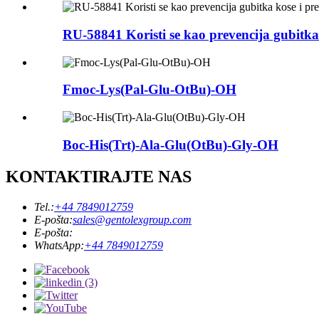
RU-58841 Koristi se kao prevencija gubitka 
Fmoc-Lys(Pal-Glu-OtBu)-OH
Boc-His(Trt)-Ala-Glu(OtBu)-Gly-OH
KONTAKTIRAJTE NAS
Tel.:
+44 7849012759
E-pošta:
sales@gentolexgroup.com
E-pošta:
WhatsApp:
+44 7849012759