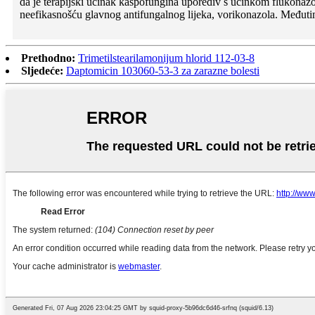
da je terapijski učinak kaspofungina uporediv s učinkom flukonazol
neefikasnošću glavnog antifungalnog lijeka, vorikonazola. Međutim
Prethodno:
Trimetilstearilamonijum hlorid 112-03-8
Sljedeće:
Daptomicin 103060-53-3 za zarazne bolesti