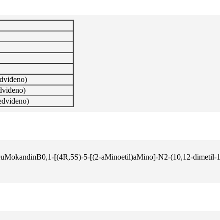
dviđeno)
dviđeno)
edviđeno)
0,1-[(4R,5S)-5-[(2-aMinoetil)aMino]-N2-(10,12-dimetil-1-oksote