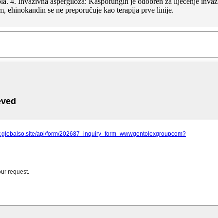
a. 4. Invazivna aspergiloza: Kaspofungin je odobren za liječenje invazi
, ehinokandin se ne preporučuje kao terapija prve linije.