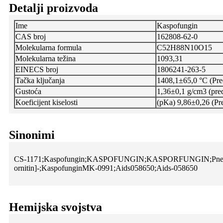
Detalji proizvoda
Ime
Kaspofungin
CAS broj
162808-62-0
Molekularna formula
C52H88N10O15
Molekularna težina
1093,31
EINECS broj
1806241-263-5
Tačka ključanja
1408,1±65,0 °C (Pre
Gustoća
1,36±0,1 g/cm3 (pre
Koeficijent kiselosti
(pKa) 9,86±0,26 (Pr
Sinonimi
CS-1171;Kaspofungin;KASPOFUNGIN;KASPORFUNGIN;PneuMokandinB
ornitin]-;KaspofunginMK-0991;Aids058650;Aids-058650
Hemijska svojstva